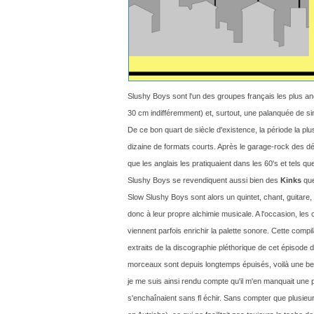
Slushy Boys sont l'un des groupes français les plus anc
30 cm indifféremment) et, surtout, une palanquée de sin
De ce bon quart de siècle d'existence, la période la pl
dizaine de formats courts. Après le garage-rock des déb
que les anglais
les pratiquaient dans les 60's et tels q
Slushy Boys se revendiquent aussi bien des
Kinks
que
Slow Slushy Boys sont alors un quintet, chant, guitare,
donc à leur propre alchimie musicale. A l'occasion, les 
viennent parfois enrichir la palette sonore. Cette compi
extraits de la discographie pléthorique de cet épisode 
morceaux sont depuis longtemps épuisés, voilà une be
je me suis ainsi rendu compte qu'il m'en manquait une po
s'enchaînaient sans fl échir. Sans compter que plusieu