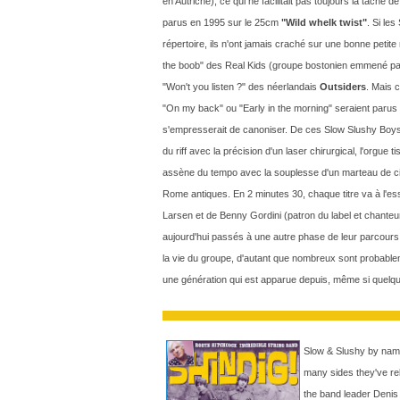
en Autriche), ce qui ne facilitait pas toujours la tache de
parus en 1995 sur le 25cm
"Wild whelk twist"
. Si le
répertoire, ils n'ont jamais craché sur une bonne petit
the boob" des Real Kids (groupe bostonien emmené par
"Won't you listen ?" des néerlandais
Outsiders
. Mais c
"On my back" ou "Early in the morning" seraient parus d
s'empresserait de canoniser. De ces Slow Slushy Boys d
du riff avec la précision d'un laser chirurgical, l'orgu
assène du tempo avec la souplesse d'un marteau de cise
Rome antiques. En 2 minutes 30, chaque titre va à l'essent
Larsen et de Benny Gordini (patron du label et chant
aujourd'hui passés à une autre phase de leur parcours m
la vie du groupe, d'autant que nombreux sont probable
une génération qui est apparue depuis, même si quelqu
Slow & Slushy by name,
many sides they've rel
the band leader Denis 