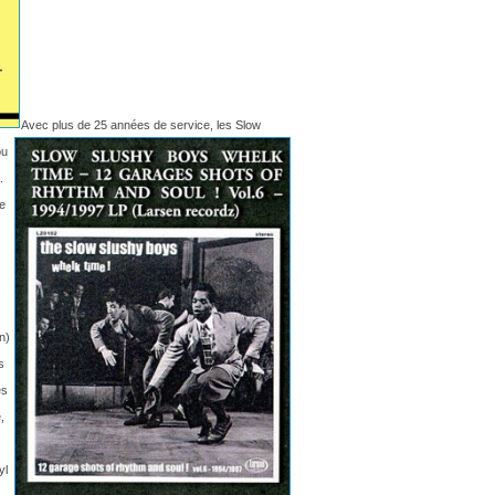
Avec plus de 25 années de service, les Slow
ou
.
ne
n)
s
es
,
yl