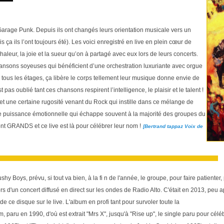
Garage Punk. Depuis ils ont changés leurs orientation musicale vers un
 ça ils l’ont toujours été). Les voici enregistré en live en plein cœur de
haleur, la joie et la sueur qu’on à partagé avec eux lors de leurs concerts.
ansons soyeuses qui bénéficient d’une orchestration luxuriante avec orgue
ous les étages, ça libère le corps tellement leur musique donne envie de
t pas oublié tant ces chansons respirent l’intelligence, le plaisir et le talent !
 et une certaine rugosité venant du Rock qui instille dans ce mélange de
e puissance émotionnelle qui échappe souvent à la majorité des groupes du
nt GRANDS et ce live est là pour célébrer leur nom !
[Bertrand tappaz Voix de
y Boys, prévu, si tout va bien, à la fi n de l'année, le groupe, pour faire patienter
rs d'un concert diffusé en direct sur les ondes de Radio Alto. C'était en 2013, peu ap
de ce disque sur le live. L'album en profi tant pour survoler toute la
, paru en 1990, d'où est extrait "Mrs X", jusqu'à "Rise up", le single paru pour célé