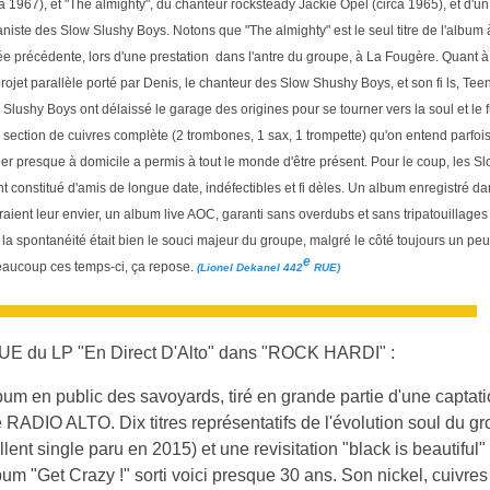
 1967), et "The almighty", du chanteur rocksteady Jackie Opel (circa 1965), et d'un 
aniste des Slow Slushy Boys. Notons que "The almighty" est le seul titre de l'album 
e précédente, lors d'une prestation dans l'antre du groupe, à La Fougère. Quant à la
projet parallèle porté par Denis, le chanteur des Slow Shushy Boys, et son fi ls, T
ushy Boys ont délaissé le garage des origines pour se tourner vers la soul et le f
la section de cuivres complète (2 trombones, 1 sax, 1 trompette) qu'on entend parfoi
uer presque à domicile a permis à tout le monde d'être présent. Pour le coup, les Slo
nt constitué d'amis de longue date, indéfectibles et fi dèles. Un album enregistré d
ient leur envier, un album live AOC, garanti sans overdubs et sans tripatouillages
 si la spontanéité était bien le souci majeur du groupe, malgré le côté toujours un 
e
eaucoup ces temps-ci, ça repose.
(Lionel Dekanel 442
RUE)
 du LP "En Direct D'Alto" dans "ROCK HARDI" :
um en public des savoyards, tiré en grande partie d'une captati
 RADIO ALTO. Dix titres représentatifs de l'évolution soul du gr
llent single paru en 2015) et une revisitation "black is beautifu
um "Get Crazy !" sorti voici presque 30 ans. Son nickel, cuivre