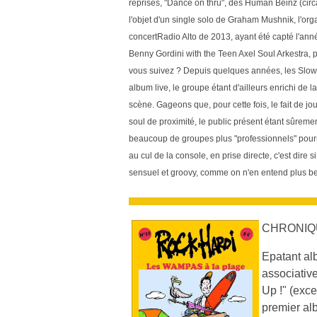
reprises, "Dance on thru", des Human Beinz (circa
l'objet d'un single solo de Graham Mushnik, l'org
concertRadio Alto de 2013, ayant été capté l'anné
Benny Gordini with the Teen Axel Soul Arkestra, 
vous suivez ? Depuis quelques années, les Slow Sl
album live, le groupe étant d'ailleurs enrichi de 
scène. Gageons que, pour cette fois, le fait de jo
soul de proximité, le public présent étant sûreme
beaucoup de groupes plus "professionnels" pourra
au cul de la console, en prise directe, c'est dire
sensuel et groovy, comme on n'en entend plus b
CHRONIQUE
Epatant alb
associative
Up !" (exce
premier alb