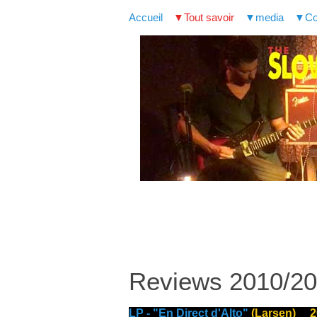
Accueil
Tout savoir
media
Co
Reviews 2010/2
LP - "En Direct d'Alto"
(Larsen) 2