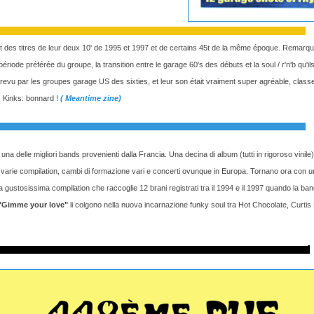
t des titres de leur deux 10' de 1995 et 1997 et de certains 45t de la même époque. Remarqu
période préférée du groupe, la transition entre le garage 60's des débuts et la soul / r'n'b qu'il
 revu par les groupes garage US des sixties, et leur son était vraiment super agréable, class
s Kinks: bonnard !
( Meantime zine)
na delle migliori bands provenienti dalla Francia. Una decina di album (tutti in rigoroso vinile
 varie compilation, cambi di formazione vari e concerti ovunque in Europa. Tornano ora con un
 gustosissima compilation che raccoglie 12 brani registrati tra il 1994 e il 1997 quando la b
"Gimme your love"
li colgono nella nuova incarnazione funky soul tra Hot Chocolate, Curti