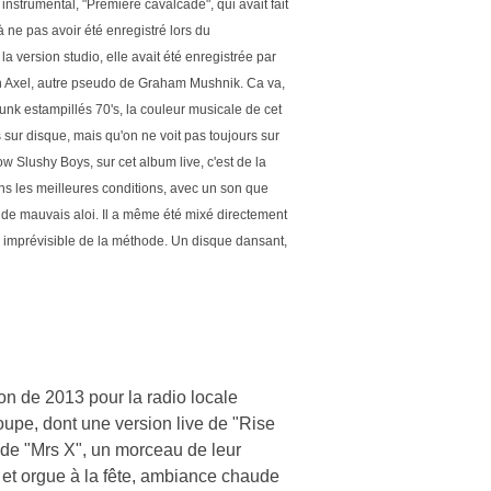
instrumental, "Première cavalcade", qui avait fait
à ne pas avoir été enregistré lors du
 version studio, elle avait été enregistrée par
een Axel, autre pseudo de Graham Mushnik. Ca va,
unk estampillés 70's, la couleur musicale de cet
s sur disque, mais qu'on ne voit pas toujours sur
w Slushy Boys, sur cet album live, c'est de la
ans les meilleures conditions, avec un son que
 de mauvais aloi. Il a même été mixé directement
peu imprévisible de la méthode. Un disque dansant,
on de 2013 pour la radio locale
oupe, dont une version live de "Rise
l" de "Mrs X", un morceau de leur
s et orgue à la fête, ambiance chaude