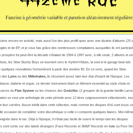
iens encore en activité, mais aussi l'un des plus prolifi ques avec une dizaine d'albums (25 
gles et de EP, et je vous fais grâce des nombreuses compilations auxquelles ils ont participé
us prospère fut peut-être la décade s'étalant de 1994 à 1997 avec, à elle seule, 2 albums et u
uts, les Slow Slushy Boys se tournent vers le rhythm'n'blues, la soul et le garage beat tels
ue quelques revivalistes l'exhumèrent à partir des années 80. En ce sens, quand les Slow
 des
Lyres
ou des
Milkshakes,
ils résument assez bien leur état d'esprit de
l'époque. Les
 basse, batterie et orgue, ce dernier instrument étant un élément
essentiel au style choisi et
cuivres du
Flan System
ou les choeurs des
Godzilla
s
(2 groupes de la grande famille Larse
lation se veut une anthologie de cette
période avec 12 titres soigneusement sélectionnés, tou
de leur carrière. Aucun inédit dans cette sélection, mais comme les disques d'où sont issus c
lle occasion de compléter votre discothèque si celle-ci comporte quelques blancs. Moi-même
ignée dans le tas. Déjà à l'époque, il n'était pas facile de suivre le tempo tant les disques
rs sont sortis sur des labels étrangers (Face Records et 3M&P Records en Italie ou Pure Vin