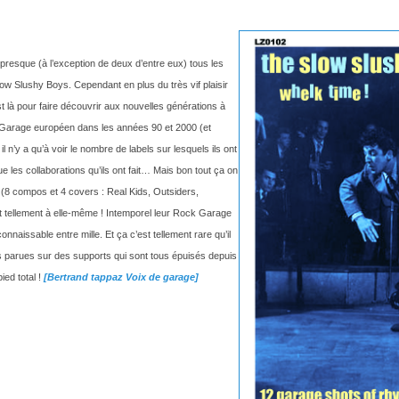
’ai presque (à l’exception de deux d’entre eux) tous les
Slow Slushy Boys. Cependant en plus du très vif plaisir
st là pour faire découvrir aux nouvelles générations à
du Garage européen dans les années 90 et 2000 (et
il n’y a qu’à voir le nombre de labels sur lesquels ils ont
 les collaborations qu’ils ont fait… Mais bon tout ça on
 (8 compos et 4 covers : Real Kids, Outsiders,
t tellement à elle-même ! Intemporel leur Rock Garage
nnaissable entre mille. Et ça c’est tellement rare qu’il
ons parues sur des supports qui sont tous épuisés
d
epuis
ied total !
[Bertrand tappaz Voix de garage]