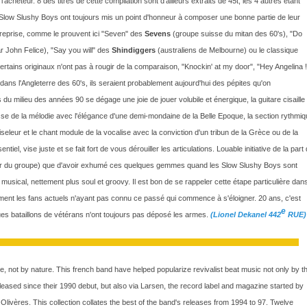
 l'acheteur. 8 des titres de cette compilation sont d'ailleurs extraits de 45t, les 4 autres étant
s Slow Slushy Boys ont toujours mis un point d'honneur à composer une bonne partie de leur
e reprise, comme le prouvent ici "Seven" des
Sevens
(groupe suisse du mitan des 60's), "Do
 John Felice), "Say you will" des
Shindiggers
(australiens de Melbourne) ou le classique
ertains originaux n'ont pas à rougir de la comparaison, "Knockin' at my door", "Hey Angelina !
ans l'Angleterre des 60's, ils seraient probablement aujourd'hui des pépites qu'on
u milieu des années 90 se dégage une joie de jouer volubile et énergique, la guitare cisaille
e tisse de la mélodie avec l'élégance d'une demi-mondaine de la Belle Epoque, la section rythmi
leur et le chant module de la vocalise avec la conviction d'un tribun de la Grèce ou de la
iel, vise juste et se fait fort de vous dérouiller les articulations. Louable initiative de la part
eur du groupe) que d'avoir exhumé ces quelques gemmes quand les Slow Slushy Boys sont
usical, nettement plus soul et groovy. Il est bon de se rappeler cette étape particulière dan
ment les fans actuels n'ayant pas connu ce passé qui commence à s'éloigner. 20 ans, c'est
e
es bataillons de vétérans n'ont toujours pas déposé les armes.
(Lionel Dekanel 442
RUE)
 not by nature. This french band have helped popularize revivalist beat music not only by t
eased since their 1990 debut, but also via Larsen, the record label and magazine started by
Olivères. This collection collates the best of the band's releases from 1994 to 97. Twelve