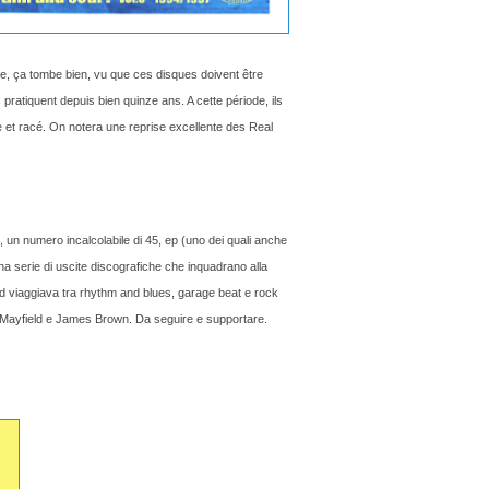
e, ça tombe bien, vu que ces disques doivent être
s pratiquent depuis bien quinze ans. A cette période, ils
e et racé. On notera une reprise excellente des Real
), un numero incalcolabile di 45, ep (uno dei quali anche
a serie di uscite discografiche che inquadrano alla
and viaggiava tra rhythm and blues, garage beat e rock
s Mayfield e James Brown. Da seguire e supportare.