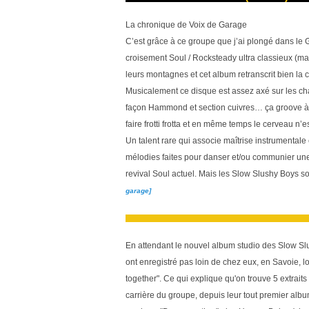
La chronique de Voix de Garage
C’est grâce à ce groupe que j’ai plongé dans le 
croisement Soul / Rocksteady ultra classieux (mais
leurs montagnes et cet album retranscrit bien la c
Musicalement ce disque est assez axé sur les ch
façon Hammond et section cuivres… ça groove à t
faire frotti frotta et en même temps le cerveau n’es
Un talent rare qui associe maîtrise instrumentale
mélodies faites pour danser et/ou communier un
revival Soul actuel. Mais les Slow Slushy Boys so
garage]
En attendant le nouvel album studio des Slow Slush
ont enregistré pas loin de chez eux, en Savoie, lo
together". Ce qui explique qu'on trouve 5 extraits 
carrière du groupe, depuis leur tout premier album