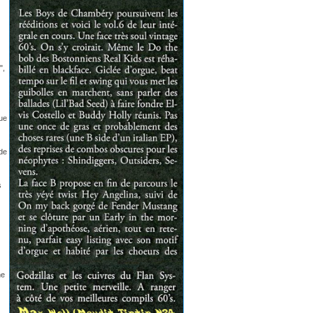
",
que
 de
s
he