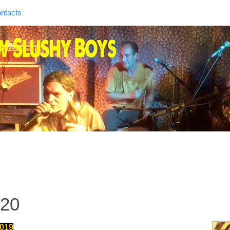
ntacts
020
019