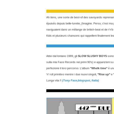
Ah tiens, une sorte de best-of des savoyards reprenan
épuisés depuis belle-lurette, j'imagine. Perso, c'est ma 
naviguaient dans un mélange de british-beat et de r'n'b
Kids et plusieurs chansons qui rappellent finalement le
Attivi dal lontano 1989, gli
SLOW SLUSHY BOYS
sono u
sulla mia Face Records nei primi 90's) e apparizioni su
perfezione il loro percorso. L'album
"Whelk time"
è una
'n' roll primitivo mentre i due nuovi singoli,
"Rise up"
e
Lunga vita !!
(Tony Face,blogspot, Italia)