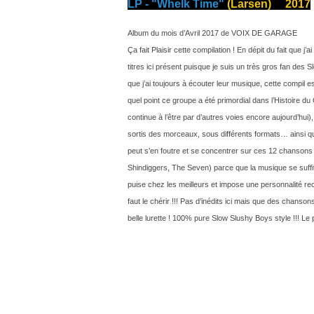
LP - "Whelk Time"
(Larsen) 2017
Album du mois d’Avril 2017 de VOIX DE GARAGE
Ça fait Plaisir cette compilation ! En dépit du fait que j
titres ici présent puisque je suis un très gros fan des 
que j’ai toujours à écouter leur musique, cette compil e
quel point ce groupe a été primordial dans l’Histoire 
continue à l’être par d’autres voies encore aujourd’hui), 
sortis des morceaux, sous différents formats… ainsi que
peut s’en foutre et se concentrer sur ces 12 chansons
Shindiggers, The Seven) parce que la musique se suffi
puise chez les meilleurs et impose une personnalité reco
faut le chérir !!! Pas d’inédits ici mais que des chans
belle lurette ! 100% pure Slow Slushy Boys style !!! Le p